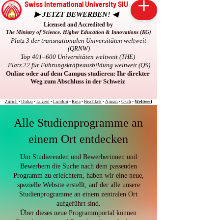
Swiss International University SIU
▶ JETZT BEWERBEN! ◀
Licensed and Accredited by
The Ministry of Science, Higher Education & Innovations (KG)
Platz 3 der transnationalen Universitäten weltweit
(QRNW)
Top 401–600 Universitäten weltweit (THE)
Platz 22 für Führungskräfteausbildung weltweit (QS)
Online oder auf dem Campus studieren: Ihr direkter
Weg zum Abschluss in der Schweiz
Zürich
•
Dubai
•
Luzern
•
London
•
Riga
•
Bischkek
•
Ajman
•
Osch
•
Weltweit
Alle Studienprogramme an
einem Ort entdecken
Um Studierenden und Bewerberinnen und
Bewerbern die Suche nach dem passenden
Programm zu erleichtern, haben wir eine neue,
spezielle Website erstellt, auf der alle unsere
Studienprogramme an einem zentralen Ort
aufgeführt sind.
Über dieses neue Programmportal können