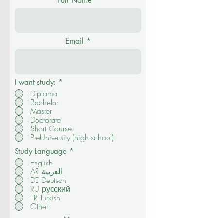
Full Name
Email
I want study:
*
Diploma
Bachelor
Master
Doctorate
Short Course
PreUniversity (high school)
Study Language
*
English
AR العربية
DE Deutsch
RU русский
TR Turkish
Other