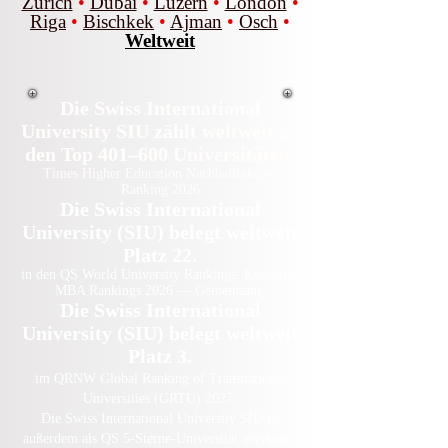
Zürich
•
Dubai
•
Luzern
•
London
•
Riga
•
Bischkek
•
Ajman
•
Osch
•
Weltweit
Die Swiss International
University SIU zählt weltweit zu
den Top 401–600 Universitäten.
Times Higher Education Nachhaltigkeits-
Ranking 2026
Die Swiss International
University (SIU) belegt weltweit
Platz 22.
in den QS World University Rankings: Executive
MBA Rankings 2026 — Gemeinsam.
Die Swiss International
University (SIU) belegt weltweit
Platz 3.
im QRNW Global Ranking of Transnational
Universities (GRTU) 2027.