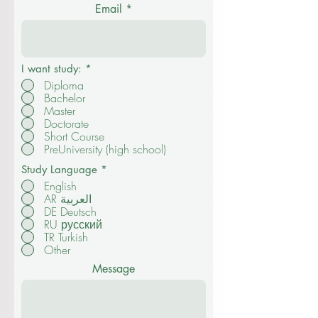
Email
I want study:
*
Diploma
Bachelor
Master
Doctorate
Short Course
PreUniversity (high school)
Study Language
*
English
AR العربية
DE Deutsch
RU русский
TR Turkish
Other
Message