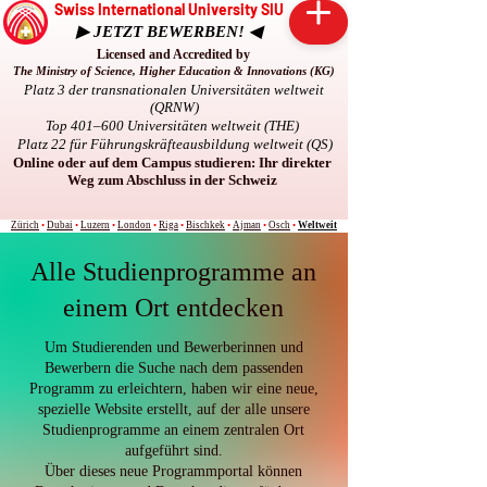
Swiss International University SIU
▶ JETZT BEWERBEN! ◀
Licensed and Accredited by
The Ministry of Science, Higher Education & Innovations (KG)
Platz 3 der transnationalen Universitäten weltweit
(QRNW)
Top 401–600 Universitäten weltweit (THE)
Platz 22 für Führungskräfteausbildung weltweit (QS)
Online oder auf dem Campus studieren: Ihr direkter
Weg zum Abschluss in der Schweiz
Zürich
•
Dubai
•
Luzern
•
London
•
Riga
•
Bischkek
•
Ajman
•
Osch
•
Weltweit
Alle Studienprogramme an
einem Ort entdecken
Um Studierenden und Bewerberinnen und
Bewerbern die Suche nach dem passenden
Programm zu erleichtern, haben wir eine neue,
spezielle Website erstellt, auf der alle unsere
Studienprogramme an einem zentralen Ort
aufgeführt sind.
Über dieses neue Programmportal können