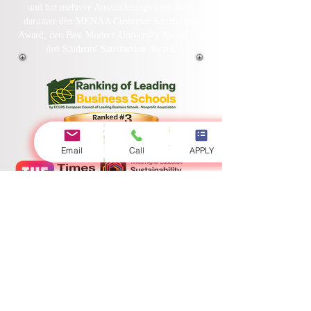
Die Swiss International University SIU ist
außerdem als QS 5-Sterne-Universität anerkannt
und hat mehrere Auszeichnungen erhalten,
darunter den MENAA Customer Satisfaction
Award, den Best Modern University Award und
den Students' Satisfaction Award.
Email
Call
APPLY