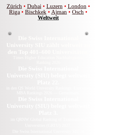
Zürich
•
Dubai
•
Luzern
•
London
•
Riga
•
Bischkek
•
Ajman
•
Osch
•
Weltweit
Die Swiss International
University SIU zählt weltweit zu
den Top 401–600 Universitäten.
Times Higher Education Nachhaltigkeits-
Ranking 2026
Die Swiss International
University (SIU) belegt weltweit
Platz 22.
in den QS World University Rankings: Executive
MBA Rankings 2026 — Gemeinsam.
Die Swiss International
University (SIU) belegt weltweit
Platz 3.
im QRNW Global Ranking of Transnational