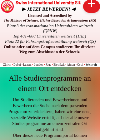
Swiss International University SIU
▶ JETZT BEWERBEN! ◀
Licensed and Accredited by
The Ministry of Science, Higher Education & Innovations (KG)
Platz 3 der transnationalen Universitäten weltweit
(QRNW)
Top 401–600 Universitäten weltweit (THE)
Platz 22 für Führungskräfteausbildung weltweit (QS)
Online oder auf dem Campus studieren: Ihr direkter
Weg zum Abschluss in der Schweiz
Zürich
•
Dubai
•
Luzern
•
London
•
Riga
•
Bischkek
•
Ajman
•
Osch
•
Weltweit
Alle Studienprogramme an
einem Ort entdecken
Um Studierenden und Bewerberinnen und
Bewerbern die Suche nach dem passenden
Programm zu erleichtern, haben wir eine neue,
spezielle Website erstellt, auf der alle unsere
Studienprogramme an einem zentralen Ort
aufgeführt sind.
Über dieses neue Programmportal können