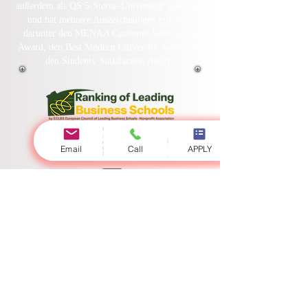
Universities (GRTU) 2027.
Die Swiss International University SIU ist
außerdem als QS 5-Sterne-Universität anerkannt
und hat mehrere Auszeichnungen erhalten,
darunter den MENAA Customer Satisfaction
Award, den Best Modern University Award und
den Students' Satisfaction Award.
Email
Call
APPLY