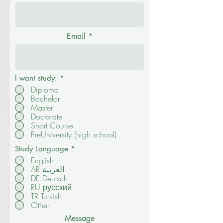
Kontaktieren Sie uns
Full Name
Email
I want study:
*
Diploma
Bachelor
Master
Doctorate
Short Course
PreUniversity (high school)
Study Language
*
English
AR العربية
DE Deutsch
RU русский
TR Turkish