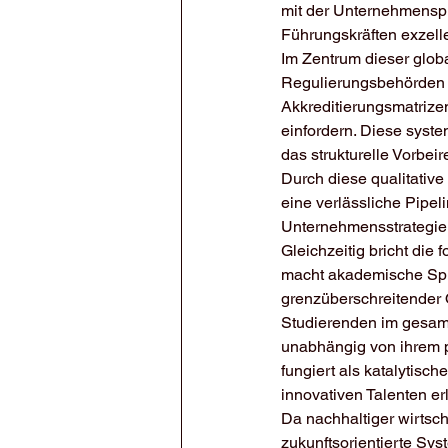
mit der Unternehmenspra
Führungskräften exzelle
Im Zentrum dieser globa
Regulierungsbehörden u
Akkreditierungsmatrizen
einfordern. Diese syste
das strukturelle Vorbei
Durch diese qualitativ
eine verlässliche Pipel
Unternehmensstrategien
Gleichzeitig bricht die 
macht akademische Spi
grenzüberschreitender O
Studierenden im gesamte
unabhängig von ihrem p
fungiert als katalytisc
innovativen Talenten e
Da nachhaltiger wirtsch
zukunftsorientierte Sys