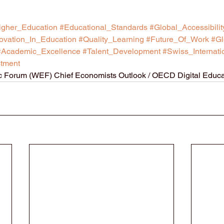
igher_Education
#Educational_Standards
#Global_Accessibilit
ovation_In_Education
#Quality_Learning
#Future_Of_Work
#G
#Academic_Excellence
#Talent_Development
#Swiss_Internati
stment
 Forum (WEF) Chief Economists Outlook / OECD Digital Educat