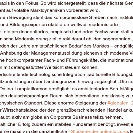
xis in den Fokus. So wird sichergestellt, dass die nächste Gen
nt auf volatile Marktdynamiken vorbereitet wird.
len Bewegung steht das kompromisslose Streben nach institutio
nd Bildungsexperten etablieren weltweit modernisierte 
, die praxisorientiertes, empirisch fundiertes Fachwissen statt r
mische Modernisierung zielt direkt darauf ab, den sogenannten „
reden der Lehre am tatsächlichen Bedarf des Marktes – endgültig
e Anhebung der Managementausbildung sichern sich moderne Vo
ine hochkompetenter Fach- und Führungskräfte, die multinationa
 mit datengestützter Weitsicht steuern können.
fortschreitende technologische Integration traditionelle Bildungs
tzenleistungen über Landesgrenzen hinweg zugänglich. Die ra
nline-Lernplattformen ermöglicht es ambitionierten Berufstätig
n deutschsprachigen Raum, sich international erstklassig zu qu
hysischen Standort. Diese enorme Steigerung der 
#globalen_Z
her Wirtschaftsfaktor, der den grenzüberschreitenden Handel anku
rlaubt, aktiv am globalen Corporate Business teilzunehmen.
aftlicher Erfolg zudem ein stabiles Fundament benötigt, investie
teme massiv in die ganzheitliche 
#Studierendenunterstützung
. 