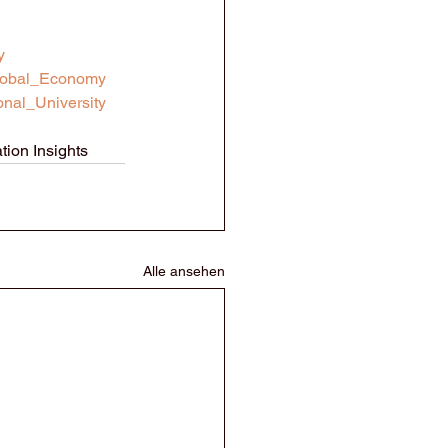
y
lobal_Economy
onal_University
ion Insights
Alle ansehen