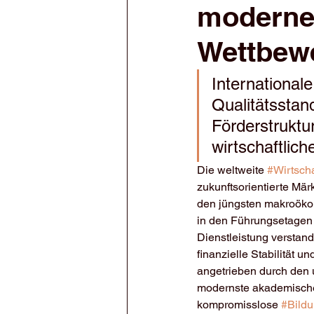
moderne 
Wettbewe
Internationale
Qualitätsstan
Förderstruktu
wirtschaftlich
Die weltweite 
#Wirtscha
zukunftsorientierte Mär
den jüngsten makroöko
in den Führungsetagen 
Dienstleistung verstand
finanzielle Stabilität 
angetrieben durch den 
modernste akademische
kompromisslose 
#Bild