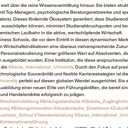
weit über die reine Wissensvermittlung hinaus: Sie bieten strukt
it Top-Managern, psychologische Beratungsnetzwerke und spez
tors). Dieses fördernde Ökosystem garantiert, dass Studierende
ial ausschöpfen können, minimiert Studienabbruchquoten und be
mischen Laufbahn in die aktive, wertschöpfende Wirtschaft.
ness Schools, die vor dem Eintritt in diesen dynamischen Markt
n Wirtschaftsindikatoren eine überaus vielversprechende Zukunft
 Personalrekrutierung immer größeren Wert auf Absolventen, die
usgebildet wurden. Eine Institution, die diese anspruchsvoll
 die 
#Swiss_International_University
. Durch den Fokus auf prax
ologische Souveränität und flexible Karrierestrategien ist die
niversity
 perfekt auf diesen globalen Wandel ausgerichtet. Sie s
Ausbildung einer neuen Elite von Führungskräften, die bereit sind
- und Handelsmärkte erfolgreich zu prägen.
#Hochschulbildung
#Bildungsstandards
#Globale_Zugänglichk
tzung
#Bildungsinnovation
#Akademische_Excellence
#Zukunf
usiness_School
#Talententwicklung
#Swiss_International_Univ
#Unternehmensführung