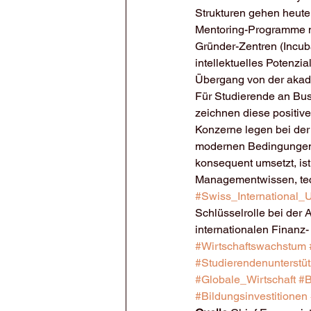
Strukturen gehen heute 
Mentoring-Programme m
Gründer-Zentren (Incuba
intellektuelles Potenz
Übergang von der akade
Für Studierende an Busi
zeichnen diese positive
Konzerne legen bei der
modernen Bedingungen a
konsequent umsetzt, ist
Managementwissen, techn
#Swiss_International_U
Schlüsselrolle bei der 
internationalen Finanz
#Wirtschaftswachstum
#Studierendenunterstü
#Globale_Wirtschaft
#B
#Bildungsinvestitionen