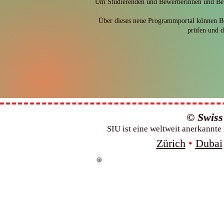
Um Studierenden und Bewerberinnen und Bewer
Über dieses neue Programmportal können Be
prüfen und d
© Swiss 
SIU ist eine weltweit anerkannt
Zürich
•
Dubai
Die Swiss Internatio
Die Swiss
in den 
Die Swis