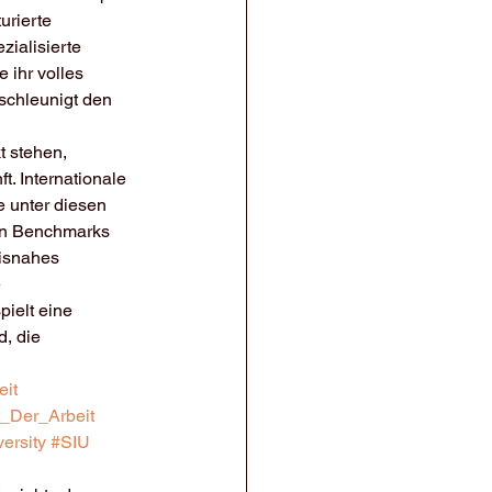
urierte 
ialisierte 
 ihr volles 
schleunigt den 
 stehen, 
. Internationale 
 unter diesen 
en Benchmarks 
isnahes 
 
pielt eine 
, die 
eit
t_Der_Arbeit
ersity
#SIU