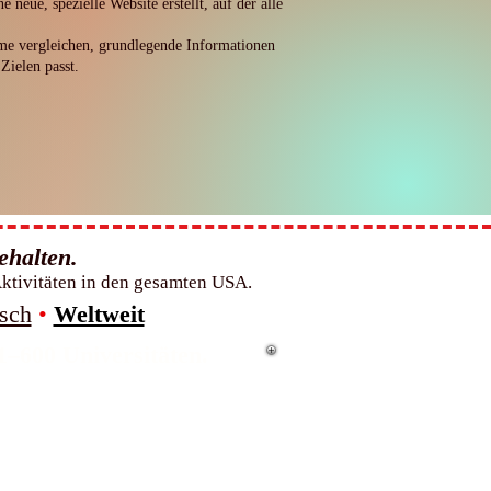
ue, spezielle Website erstellt, auf der alle
me vergleichen, grundlegende Informationen
Zielen passt.
ehalten.
Aktivitäten in den gesamten USA.
sch
•
Weltweit
1–600 Universitäten.
Platz 22.
einsam.
Platz 3.