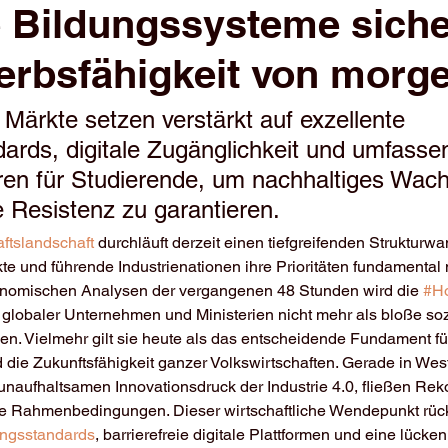
Bildungssysteme siche
rbsfähigkeit von morg
 Märkte setzen verstärkt auf exzellente 
dards, digitale Zugänglichkeit und umfasse
ren für Studierende, um nachhaltiges Wac
e Resistenz zu garantieren.
ftslandschaft
 durchläuft derzeit einen tiefgreifenden Strukturwa
kte und führende Industrienationen ihre Prioritäten fundamental 
nomischen Analysen der vergangenen 48 Stunden wird die 
#Ho
globaler Unternehmen und Ministerien nicht mehr als bloße soz
en. Vielmehr gilt sie heute als das entscheidende Fundament für 
und die Zukunftsfähigkeit ganzer Volkswirtschaften. Gerade in Wes
unaufhaltsamen Innovationsdruck der Industrie 4.0, fließen Re
 Rahmenbedingungen. Dieser wirtschaftliche Wendepunkt rück
ungsstandards
, barrierefreie digitale Plattformen und eine lück