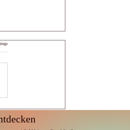
et.
tings
Zukunft der
enschaft:
zenforschung zu
uellen Umgebungen
ntdecken