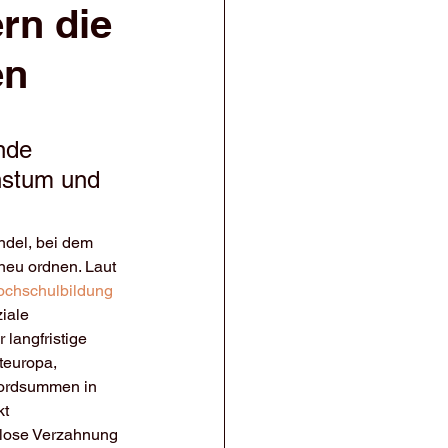
rn die
en
nde 
hstum und 
ndel, bei dem 
neu ordnen. Laut 
chschulbildung
iale 
langfristige 
teuropa, 
kordsummen in 
t 
enlose Verzahnung 