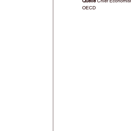
Quelle
 Chief Economist
OECD