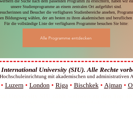
bern die Suche nach dem passenden Programm zu erleichtern, haben wir eine ne
unsere Studienprogramme an einem zentralen Ort aufgeführt sind.
sucherinnen und Besucher die verfügbaren Studienbereiche ansehen, Program
en Bildungsweg wählen, der am besten zu ihren akademischen und beruflichen 
Für die vollständige Liste der verfügbaren Programme besuchen Sie bitte:
Alle Programme entdecken
International University (SIU). Alle Rechte vorb
e Hochschuleinrichtung mit akademischen und administrativen 
•
Luzern
•
London
•
Riga
•
Bischkek
•
Ajman
•
O
nal University SIU zählt weltweit zu den Top 40
Times Higher Education Nachhaltigkeits-Ranking 2026
 International University (SIU) belegt weltweit 
QS World University Rankings: Executive MBA Rankings 2026 — Gem
s International University (SIU) belegt weltweit 
im QRNW Global Ranking of Transnational Universities (GRTU) 2027.