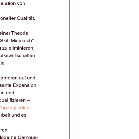
eration von 
neller Qualität. 
einer Theorie 
Skill Mismatch“ – 
 zu eliminieren. 
lkswirtschaften 
le 
barrieren auf und 
sante Expansion 
en und 
alifizieren – 
ugänglichkeit
rbelt und es 
ren 
Moderne Campus-