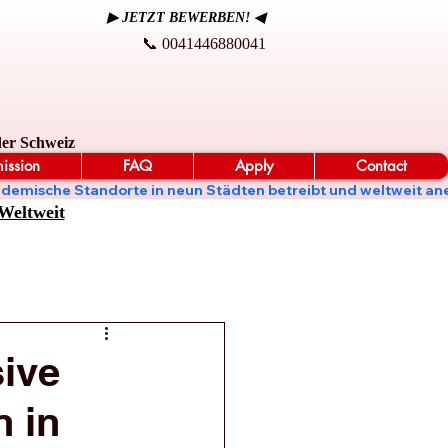
▶ JETZT BEWERBEN! ◀
📞 0041446880041
der Schweiz
ission
FAQ
Apply
Contact
t, akademische Standorte in neun Städten betreibt und weltweit
Weltweit
sive
n in