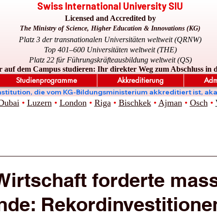
Swiss International University SIU
Licensed and Accredited by
The Ministry of Science, Higher Education & Innovations (KG)
Platz 3 der transnationalen Universitäten weltweit (QRNW)
Top 401–600 Universitäten weltweit (THE)
Platz 22 für Führungskräfteausbildung weltweit (QS)
r auf dem Campus studieren: Ihr direkter Weg zum Abschluss in 
Studienprogramme
Akkreditierung
Adm
ge Institution, die vom KG-Bildungsministerium akkreditiert is
Dubai
•
Luzern
•
London
•
Riga
•
Bischkek
•
Ajman
•
Osch
•
Wirtschaft forderte mas
de: Rekordinvestitione