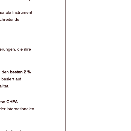
ionale Instrument 
chreitende 
erungen, die ihre 
u den 
besten 2 % 
basiert auf 
ität.
von 
CHEA 
der internationalen 