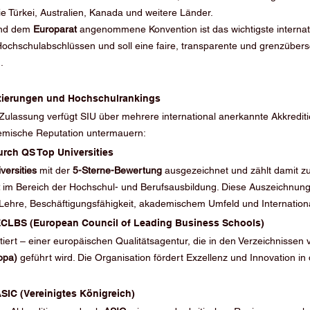
ie Türkei, Australien, Kanada und weitere Länder.
nd dem 
Europarat
 angenommene Konvention ist das wichtigste internat
ochschulabschlüssen und soll eine faire, transparente und grenzübers
.
ditierungen und Hochschulrankings
 Zulassung verfügt SIU über mehrere international anerkannte Akkrediti
demische Reputation untermauern:
rch QS Top Universities
versities
 mit der 
5-Sterne-Bewertung
 ausgezeichnet und zählt damit z
 im Bereich der Hochschul- und Berufsausbildung. Diese Auszeichnung 
 Lehre, Beschäftigungsfähigkeit, akademischem Umfeld und International
 ECLBS (European Council of Leading Business Schools)
itiert – einer europäischen Qualitätsagentur, die in den Verzeichnissen 
opa)
 geführt wird. Die Organisation fördert Exzellenz und Innovation in 
ASIC (Vereinigtes Königreich)