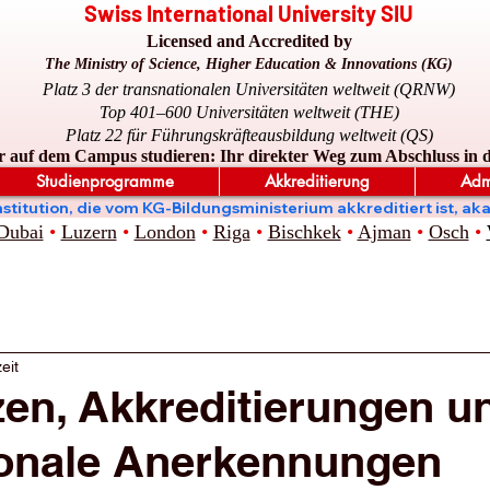
Swiss International University SIU
Licensed and Accredited by
The Ministry of Science, Higher Education & Innovations (KG)
Platz 3 der transnationalen Universitäten weltweit (QRNW)
Top 401–600 Universitäten weltweit (THE)
Platz 22 für Führungskräfteausbildung weltweit (QS)
r auf dem Campus studieren: Ihr direkter Weg zum Abschluss in 
Studienprogramme
Akkreditierung
Adm
ge Institution, die vom KG-Bildungsministerium akkreditiert is
Dubai
•
Luzern
•
London
•
Riga
•
Bischkek
•
Ajman
•
Osch
•
eit
zen, Akkreditierungen u
ionale Anerkennungen