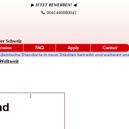
▶ JETZT BEWERBEN! ◀
📞 0041446880041
der Schweiz
ission
FAQ
Apply
Contact
t, akademische Standorte in neun Städten betreibt und weltweit
Weltweit
nd