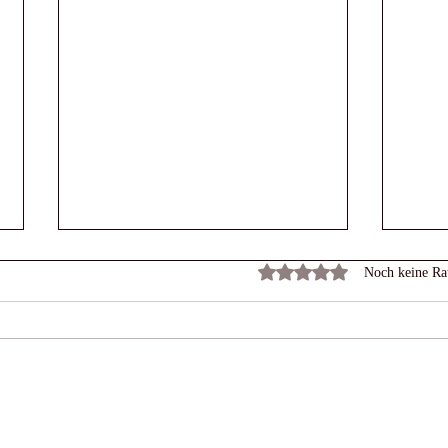
Mit 0 von 5 Sternen bewert
Noch keine Ra
Die 
Wiss