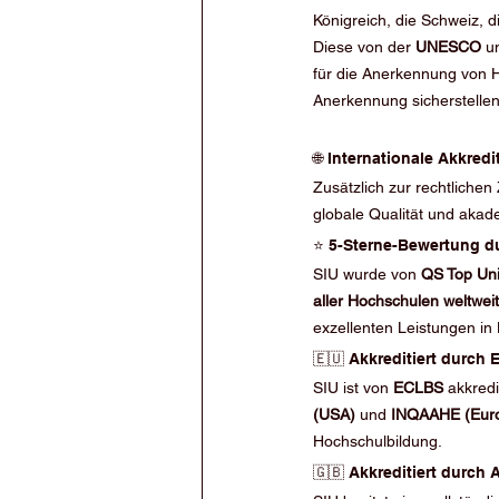
Königreich, die Schweiz, d
Diese von der 
UNESCO
 u
für die Anerkennung von H
Anerkennung sicherstellen
🌐 Internationale Akkre
Zusätzlich zur rechtlichen
globale Qualität und aka
⭐ 5-Sterne-Bewertung du
SIU wurde von 
QS Top Uni
aller Hochschulen weltweit
exzellenten Leistungen in
🇪🇺 Akkreditiert durch
SIU ist von 
ECLBS
 akkred
(USA)
 und 
INQAAHE (Eur
Hochschulbildung.
🇬🇧 Akkreditiert durch 