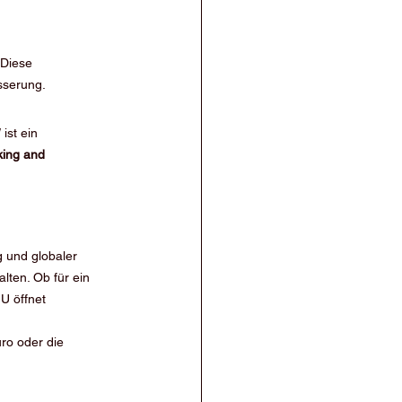
 Diese 
sserung.
ist ein 
ing and 
g und globaler 
ten. Ob für ein 
U öffnet 
ro oder die 