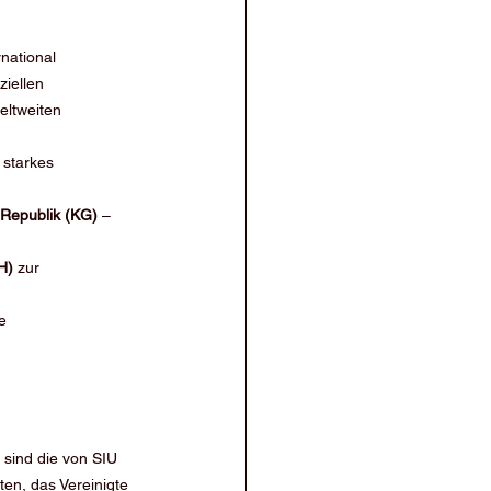
rnational 
ziellen 
ltweiten 
 starkes 
 Republik (KG)
 – 
H)
 zur 
e 
 sind die von SIU 
en, das Vereinigte 