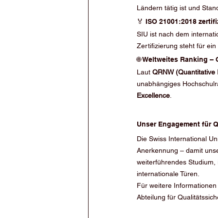
Ländern tätig ist und Stand
🏅 ISO 21001:2018 zertifi
SIU ist nach dem internat
Zertifizierung steht für e
🌐 Weltweites Ranking – 
Laut 
QRNW (Quantitative R
unabhängiges Hochschulra
Excellence
.
Unser Engagement für Q
Die Swiss International Un
Anerkennung – damit unser
weiterführendes Studium, 
internationale Türen.
Für weitere Informationen 
Abteilung für Qualitätssic