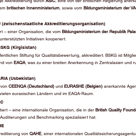
ige Akkreditierung durch 
ASIC
, eine von der britischen Regierung anerk
dem 
britischen Innenministerium
, sowie vom 
Bildungsministerium der V
U (zwischenstaatliche Akkreditierungsorganisation)
ert – einer Organisation, die vom 
Bildungsministerium der Republik Pala
 unterstützten Initiativen kooperiert.
BSKG (Kirgisistan)
ffentlichen Stiftung für Qualitätsbewertung, akkreditiert. BSKG ist Mitgli
nd von 
EAQA
, was zu einer breiten Anerkennung in Zentralasien und r
ARIA (Usbekistan)
 von 
CEENQA (Deutschland)
 und 
EURASHE (Belgien)
 anerkannte Agent
n vielen eurasischen Ländern und im EAQA-Raum.
AC
tiert – eine internationale Organisation, die in der 
British Quality Found
le Auditierungen und Benchmarking spezialisiert hat.
HE
reditierung von 
QAHE
, einer internationalen Qualitätssicherungsagentur