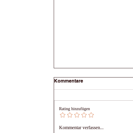
Kommentare
Rating hinzufügen
Schweizer Internationale
Kommentar verfassen...
Universität erreicht