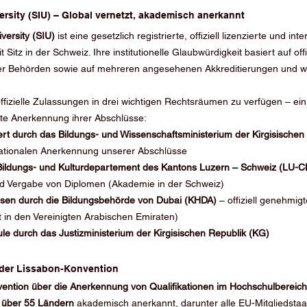
ersity (SIU) – Global vernetzt, akademisch anerkannt
versity (SIU)
 ist eine gesetzlich registrierte, offiziell lizenzierte und inte
itz in der Schweiz. Ihre institutionelle Glaubwürdigkeit basiert auf offi
r Behörden sowie auf mehreren angesehenen Akkreditierungen und we
 offizielle Zulassungen in drei wichtigen Rechtsräumen zu verfügen – ein
ite Anerkennung ihrer Abschlüsse:
iert durch das Bildungs- und Wissenschaftsministerium der Kirgisischen
nationalen Anerkennung unserer Abschlüsse
Bildungs- und Kulturdepartement des Kantons Luzern – Schweiz (LU-C
nd Vergabe von Diplomen (Akademie in der Schweiz)
sen durch die Bildungsbehörde von Dubai (KHDA)
 – offiziell genehmigt
 in den Vereinigten Arabischen Emiraten)
ule durch das Justizministerium der Kirgisischen Republik (KG)
der Lissabon-Konvention
ention über die Anerkennung von Qualifikationen im Hochschulbereich
 
über 55 Ländern
 akademisch anerkannt, darunter alle EU-Mitgliedstaat