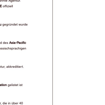
annte Agentur. 
AE
 offiziell 
u
 gegründet wurde 
ed des 
Asia-Pacific 
ussischsprachigen 
ur, akkreditiert. 
ation
 gelistet ist 
, die in über 40 