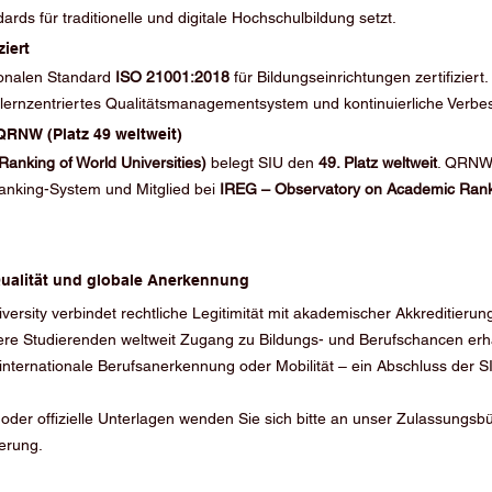
ards für traditionelle und digitale Hochschulbildung setzt.
ziert
ionalen Standard 
ISO 21001:2018
 für Bildungseinrichtungen zertifiziert.
in lernzentriertes Qualitätsmanagementsystem und kontinuierliche Verbe
QRNW (Platz 49 weltweit)
anking of World Universities)
 belegt SIU den 
49. Platz weltweit
. QRNW 
nking-System und Mitglied bei 
IREG – Observatory on Academic Rank
ualität und globale Anerkennung
iversity verbindet rechtliche Legitimität mit akademischer Akkreditierun
e Studierenden weltweit Zugang zu Bildungs- und Berufschancen erhal
internationale Berufsanerkennung oder Mobilität – ein Abschluss der SI
oder offizielle Unterlagen wenden Sie sich bitte an unser Zulassungsbü
herung.