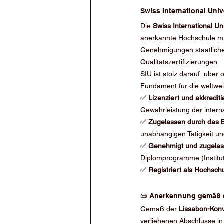
Swiss International Univ
Die 
Swiss International Uni
anerkannte Hochschule mit S
Genehmigungen staatliche
Qualitätszertifizierungen.
SIU ist stolz darauf, über
Fundament für die weltwe
✅ 
Lizenziert und akkredit
Gewährleistung der inter
✅ 
Zugelassen durch das 
unabhängigen Tätigkeit u
✅ 
Genehmigt und zugelas
Diplomprogramme (Institut
✅ 
Registriert als Hochsch
📜 Anerkennung gemäß 
Gemäß der 
Lissabon-Konv
verliehenen Abschlüsse in